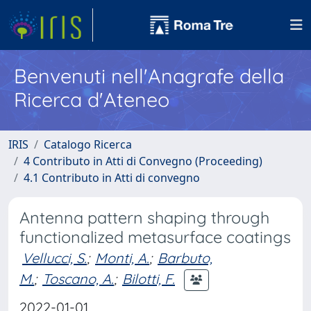
Benvenuti nell'Anagrafe della
Ricerca d'Ateneo
IRIS
Catalogo Ricerca
4 Contributo in Atti di Convegno (Proceeding)
4.1 Contributo in Atti di convegno
Antenna pattern shaping through
functionalized metasurface coatings
Vellucci, S.
;
Monti, A.
;
Barbuto,
M.
;
Toscano, A.
;
Bilotti, F.
2022-01-01