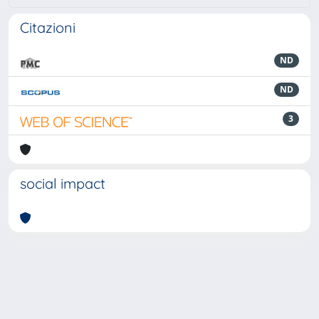
Citazioni
ND
ND
3
social impact