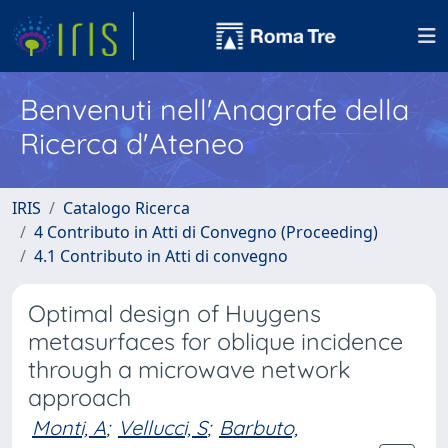
Benvenuti nell'Anagrafe della
Ricerca d'Ateneo
IRIS
Catalogo Ricerca
4 Contributo in Atti di Convegno (Proceeding)
4.1 Contributo in Atti di convegno
Optimal design of Huygens
metasurfaces for oblique incidence
through a microwave network
approach
Monti, A
;
Vellucci, S
;
Barbuto,