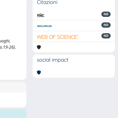
Citazioni
ND
ND
ND
luoghi,
pp.19-26).
social impact