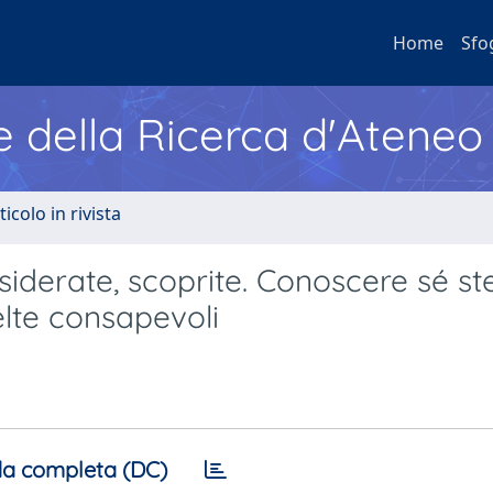
Home
Sfo
e della Ricerca d'Ateneo
ticolo in rivista
siderate, scoprite. Conoscere sé ste
elte consapevoli
a completa (DC)