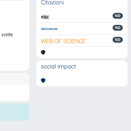
Citazioni
ND
ND
 scelte
ND
social impact