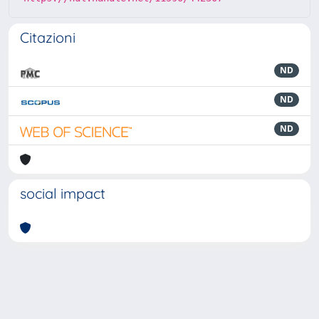
Citazioni
ND
ND
ND
social impact