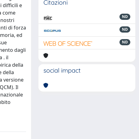
Citazioni
ifficili e
ta come
ND
 nostri
nti di forza
ND
emoria, ed
sue
ND
mento dagli
. il
irica della
social impact
 della
a versione
QCM). Il
rnazionale
mbito