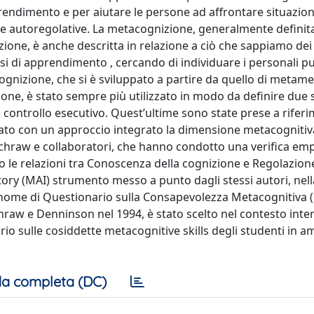
rendimento e per aiutare le persone ad affrontare situazioni d
ze autoregolative. La metacognizione, generalmente defini
izione, è anche descritta in relazione a ciò che sappiamo dei
fasi di apprendimento , cercando di individuare i personali pu
cognizione, che si è sviluppato a partire da quello di metam
one, è stato sempre più utilizzato in modo da definire due 
 controllo esecutivo. Quest’ultime sono state prese a riferi
agato con un approccio integrato la dimensione metacognitiva 
 Schraw e collaboratori, che hanno condotto una verifica emp
le relazioni tra Conoscenza della cognizione e Regolazione
ory (MAI) strumento messo a punto dagli stessi autori, nell
l nome di Questionario sulla Consapevolezza Metacognitiva (
raw e Denninson nel 1994, è stato scelto nel contesto inte
rio sulle cosiddette metacognitive skills degli studenti in a
a completa (DC)