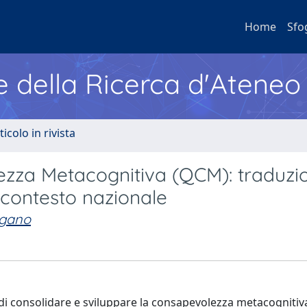
Home
Sfo
e della Ricerca d'Ateneo
ticolo in rivista
lezza Metacognitiva (QCM): traduzi
 contesto nazionale
rgano
 di consolidare e sviluppare la consapevolezza metacognitiv