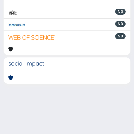
ND
ND
ND
social impact
Powered by
IRIS
-
about IRIS
-