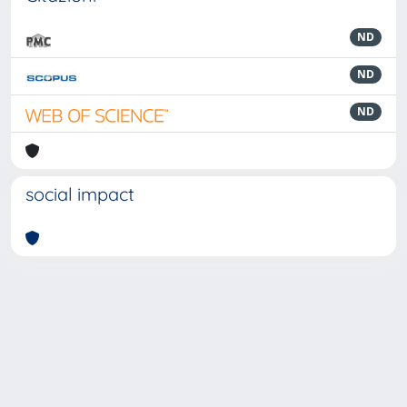
ND
ND
ND
social impact
Powered by
IRIS
-
about IRIS
-