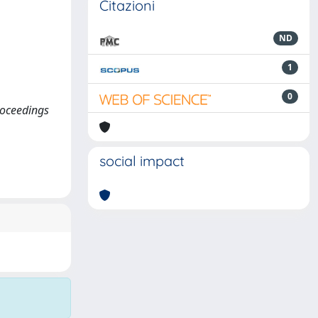
Citazioni
ND
1
0
Proceedings
social impact