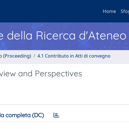
Home
Sfo
e della Ricerca d'Ateneo
no (Proceeding)
4.1 Contributo in Atti di convegno
view and Perspectives
a completa (DC)