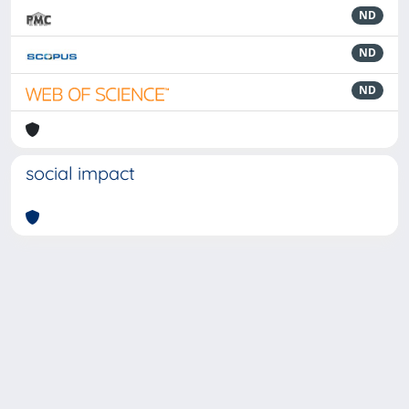
ND
ND
ND
social impact
Powered by
IRIS
-
about IRIS
-
Utilizzo dei cookie
-
Privacy
Copyright © 2026