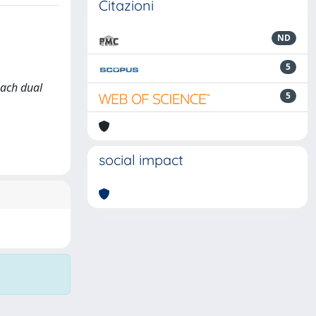
Citazioni
ND
5
oach dual
5
social impact