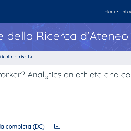
Home
Sfo
e della Ricerca d'Ateneo
ticolo in rivista
orker? Analytics on athlete and c
a completa (DC)