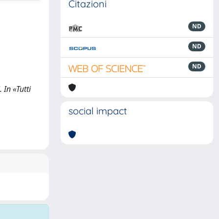
Citazioni
ND
ND
ND
 In «Tutti
social impact