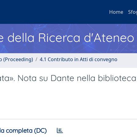
Home
Sfo
e della Ricerca d'Ateneo
no (Proceeding)
4.1 Contributo in Atti di convegno
». Nota su Dante nella biblioteca 
a completa (DC)