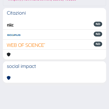
Citazioni
ND
ND
ND
social impact