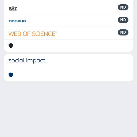
ND
ND
ND
social impact
Powered by
IRIS
-
about IRIS
-
Utilizzo dei cookie
-
Privacy
Copyright © 2026