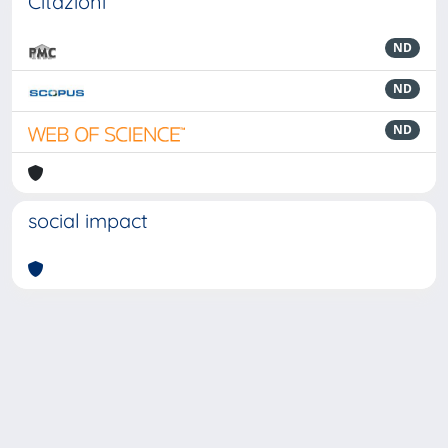
Citazioni
ND
ND
ND
social impact
Powered by
IRIS
-
about IRIS
-