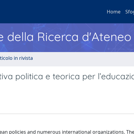
Home
Sfo
e della Ricerca d'Ateneo
ticolo in rivista
tiva politica e teorica per l’educaz
pean policies and numerous international organizations. Th