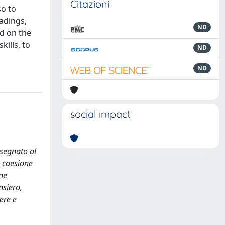
Citazioni
so to
eadings,
ND
ed on the
kills, to
ND
ND
social impact
ssegnato al
a coesione
one
nsiero,
ere e