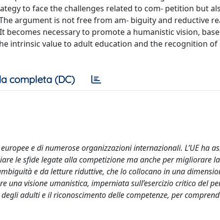
rategy to face the challenges related to com- petition but al
. The argument is not free from am- biguity and reductive r
n. It becomes necessary to promote a humanistic vision, bas
he intrinsic value to adult education and the recognition of s
a completa (DC)
che europee e di numerose organizzazioni internazionali. L’UE ha a
ggiare le sfide legate alla competizione ma anche per migliorare l
a ambiguità e da letture riduttive, che lo collocano in una dimensi
 una visione umanistica, imperniata sull’esercizio critico del pe
ne degli adulti e il riconoscimento delle competenze, per comprend