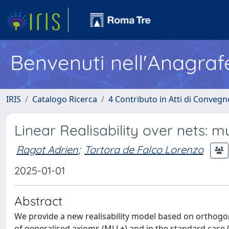
Benvenuti nell'Anagraf
IRIS
Catalogo Ricerca
4 Contributo in Atti di Conveg
Linear Realisability over nets: mu
Ragot Adrien
;
Tortora de Falco Lorenzo
2025-01-01
Abstract
We provide a new realisability model based on orthogona
of generalised axioms (MLL+) and in the standard case (M