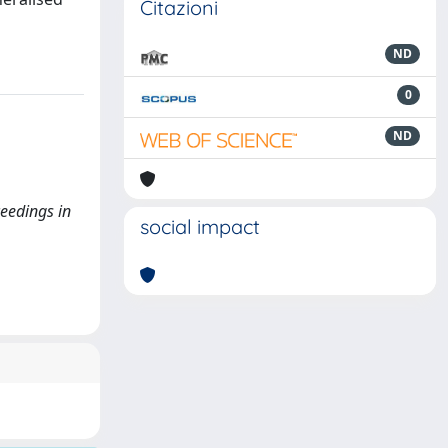
Citazioni
ND
0
ND
ceedings in
social impact