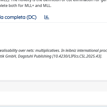
lete both for MLL+ and MLL.
a completa (DC)
alisability over nets: multiplicatives. In leibniz international pro
atik GmbH, Dagstuhl Publishing [10.4230/LIPIcs.CSL.2025.43].