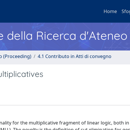
Home
Sfo
e della Ricerca d'Ateneo
no (Proceeding)
4.1 Contributo in Atti di convegno
ltiplicatives
lity for the multiplicative fragment of linear logic, both i
LL). The novelty is the definition of cut elimination for ge