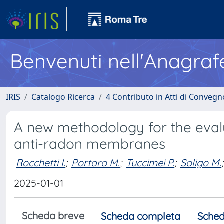
Benvenuti nell'Anagraf
IRIS
Catalogo Ricerca
4 Contributo in Atti di Conveg
A new methodology for the evalua
anti-radon membranes
Rocchetti I.
;
Portaro M.
;
Tuccimei P.
;
Soligo M.
;
2025-01-01
Scheda breve
Scheda completa
Sched