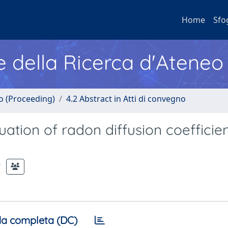
Home
Sfo
e della Ricerca d'Ateneo
no (Proceeding)
4.2 Abstract in Atti di convegno
tion of radon diffusion coefficien
a completa (DC)