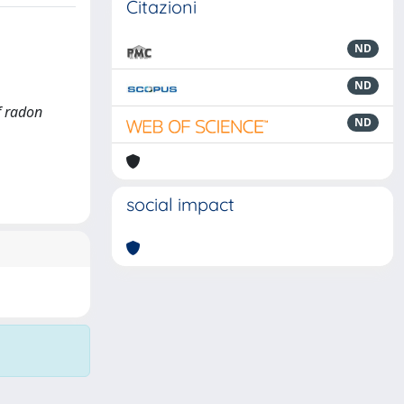
Citazioni
ND
ND
of radon
ND
social impact