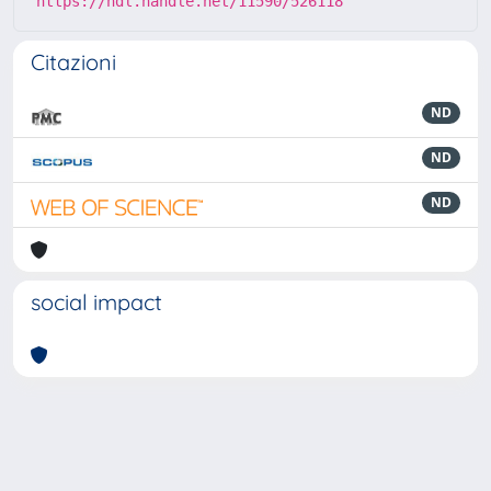
https://hdl.handle.net/11590/526118
Citazioni
ND
ND
ND
social impact