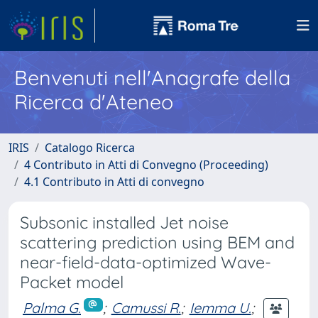
Benvenuti nell'Anagrafe della
Ricerca d'Ateneo
IRIS
Catalogo Ricerca
4 Contributo in Atti di Convegno (Proceeding)
4.1 Contributo in Atti di convegno
Subsonic installed Jet noise
scattering prediction using BEM and
near-field-data-optimized Wave-
Packet model
Palma G.
;
Camussi R.
;
Iemma U.
;