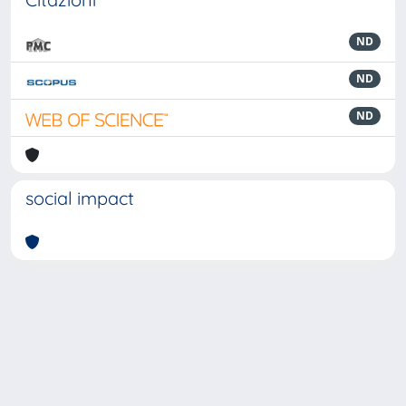
ND
ND
ND
social impact
Powered by
IRIS
-
about IRIS
-