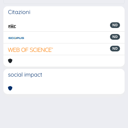
Citazioni
ND
ND
ND
social impact