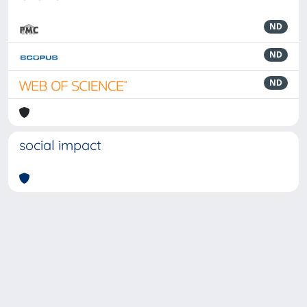
ND
ND
ND
social impact
Powered by
IRIS
-
about IRIS
-