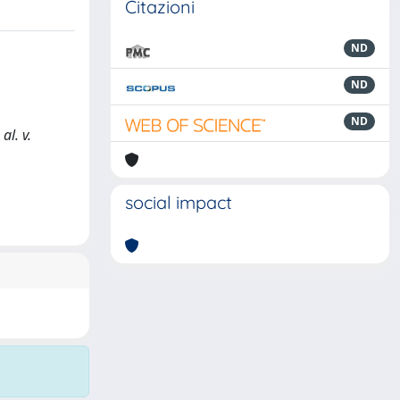
Citazioni
ND
ND
ND
al. v.
social impact