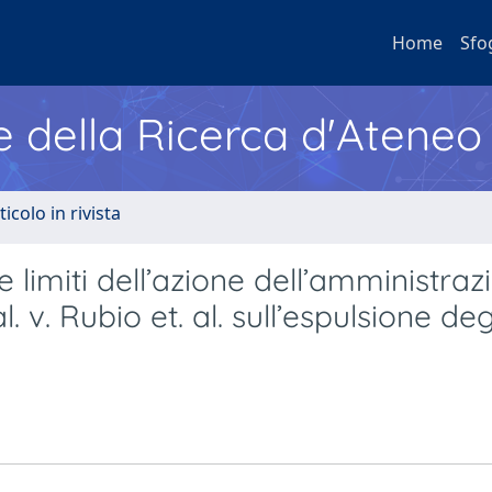
Home
Sfo
e della Ricerca d'Ateneo
ticolo in rivista
imiti dell’azione dell’amministraz
 v. Rubio et. al. sull’espulsione deg