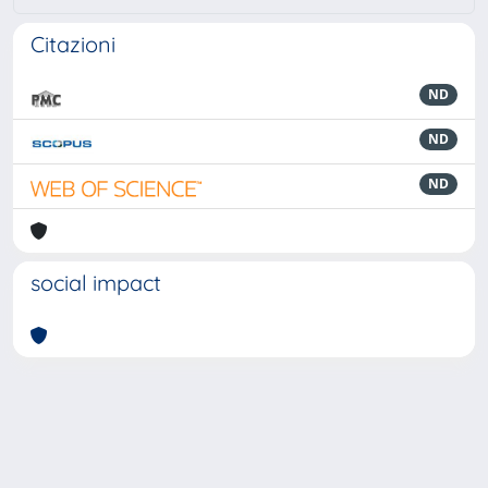
Citazioni
ND
ND
ND
social impact