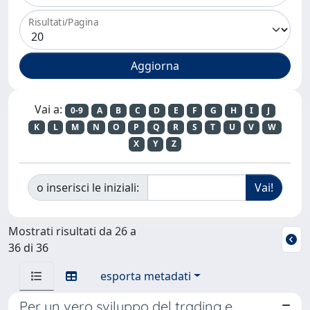
Risultati/Pagina
Vai a:
0-9
A
B
C
D
E
F
G
H
I
J
K
L
M
N
O
P
Q
R
S
T
U
V
W
X
Y
Z
o inserisci le iniziali:
Mostrati risultati da 26 a
36 di 36
esporta metadati
Per un vero sviluppo del trading e