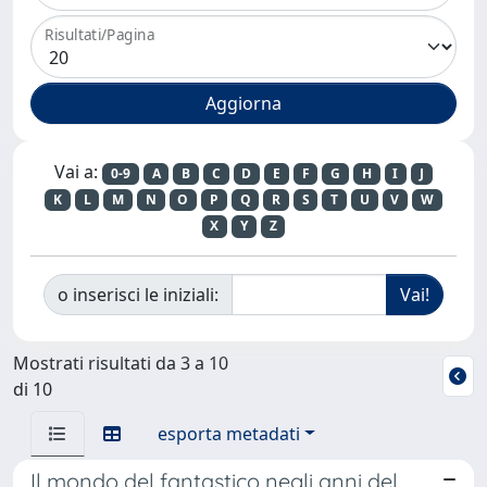
Risultati/Pagina
Vai a:
0-9
A
B
C
D
E
F
G
H
I
J
K
L
M
N
O
P
Q
R
S
T
U
V
W
X
Y
Z
o inserisci le iniziali:
Mostrati risultati da 3 a 10
di 10
esporta metadati
Il mondo del fantastico negli anni del