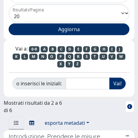
Risultati/Pagina
Vai a:
0-9
A
B
C
D
E
F
G
H
I
J
K
L
M
N
O
P
Q
R
S
T
U
V
W
X
Y
Z
o inserisci le iniziali:
Mostrati risultati da 2 a 6
di 6
esporta metadati
Introduzione. Prendere le misure