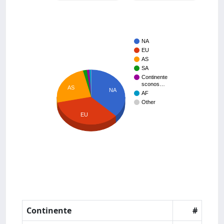
NA
EU
AS
SA
Continente
sconos…
AS
NA
AF
Other
EU
Continente
#