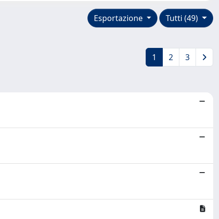
Esportazione
Tutti (49)
1
2
3