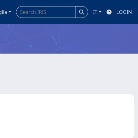
glia
IT
LOGIN