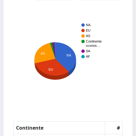
NA
EU
AS
Continente
sconos…
SA
AS
NA
AF
EU
Continente
#