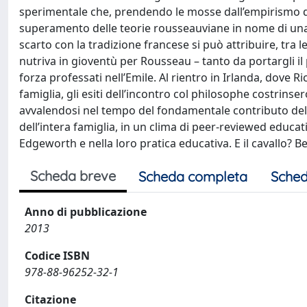
sperimentale che, prendendo le mosse dall’empirismo di L
superamento delle teorie rousseauviane in nome di una s
scarto con la tradizione francese si può attribuire, tra
nutriva in gioventù per Rousseau – tanto da portargli i
forza professati nell’Emile. Al rientro in Irlanda, dove 
famiglia, gli esiti dell’incontro col philosophe costrins
avvalendosi nel tempo del fondamentale contributo della
dell’intera famiglia, in un clima di peer-reviewed educat
Edgeworth e nella loro pratica educativa. E il cavallo? B
Scheda breve
Scheda completa
Sched
Anno di pubblicazione
2013
Codice ISBN
978-88-96252-32-1
Citazione