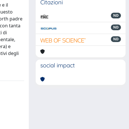
Citazioni
e il
Questo
ND
worth padre
 con tanta
ND
i di
mentale,
ND
ra) e
ivi degli
social impact