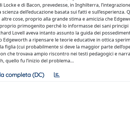
ocke e di Bacon, prevedesse, in Inghilterra, l’integrazione 
cienza dell’educazione basata sui fatti e sull’esperienza. 
 le altre cose, proprio alla grande stima e amicizia che Edge
l proprio primogenito perché lo informasse dei sani principi
Richard Lovell aveva intanto assunto la guida dei possediment
ero Edgeworth a ripensare le teorie educative in ottica speri
 figlia (cui probabilmente si deve la maggior parte dell’ope
ion che trovava ampio riscontro nei testi pedagogici e narrat
eh, quello fu l’inizio del problema…
a completa (DC)