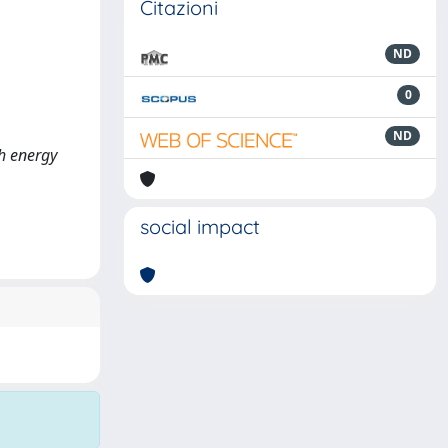
Citazioni
ND
0
ND
gh energy
social impact