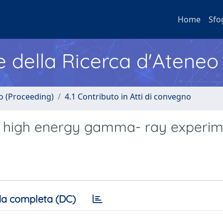
Home
Sfo
e della Ricerca d'Ateneo
no (Proceeding)
4.1 Contributo in Atti di convegno
n high energy gamma- ray experim
a completa (DC)