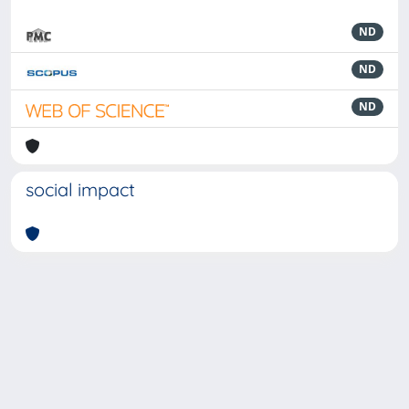
ND
ND
ND
social impact
Powered by
IRIS
-
about IRIS
-
Utilizzo dei cookie
-
Privacy
Copyright © 2026