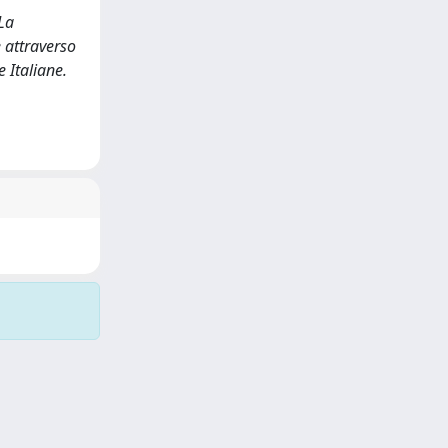
 La
e attraverso
e Italiane.