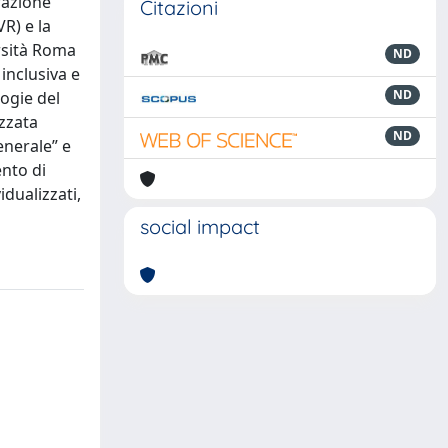
razione
Citazioni
VR) e la
rsità Roma
ND
inclusiva e
ND
logie del
izzata
ND
enerale” e
ento di
idualizzati,
social impact