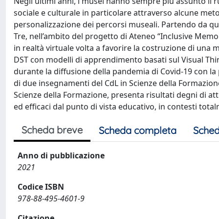
Negli ultimi anni, i musei hanno sempre più assunto il ru
sociale e culturale in particolare attraverso alcune metodo
personalizzazione dei percorsi museali. Partendo da qu
Tre, nell’ambito del progetto di Ateneo “Inclusive Memo
in realtà virtuale volta a favorire la costruzione di un
DST con modelli di apprendimento basati sul Visual Think
durante la diffusione della pandemia di Covid-19 con la
di due insegnamenti del CdL in Scienze della Formazione
Scienze della Formazione, presenta risultati degni di att
ed efficaci dal punto di vista educativo, in contesti total
Scheda breve
Scheda completa
Sched
Anno di pubblicazione
2021
Codice ISBN
978-88-495-4601-9
Citazione