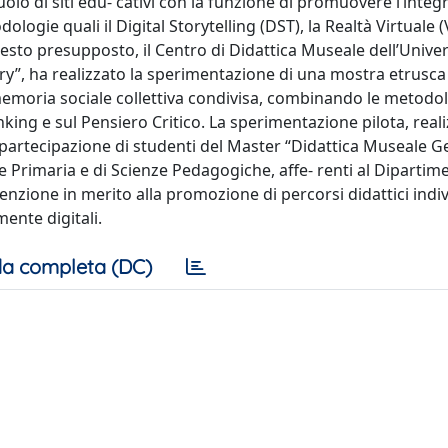
olo di siti edu- cativi con la funzione di promuovere l’integ
logie quali il Digital Storytelling (DST), la Realtà Virtuale (
esto presupposto, il Centro di Didattica Museale dell’Unive
ry”, ha realizzato la sperimentazione di una mostra etrusca 
a memoria sociale collettiva condivisa, combinando le metodo
ing e sul Pensiero Critico. La sperimentazione pilota, real
 partecipazione di studenti del Master “Didattica Museale G
 Primaria e di Scienze Pedagogiche, affe- renti al Dipartim
enzione in merito alla promozione di percorsi didattici indiv
mente digitali.
a completa (DC)