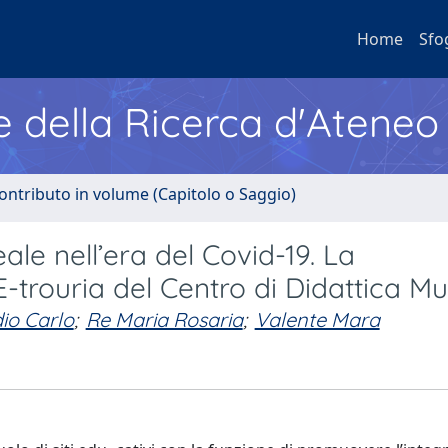
Home
Sfo
e della Ricerca d'Ateneo
ontributo in volume (Capitolo o Saggio)
le nell’era del Covid-19. La
E-trouria del Centro di Didattica M
io Carlo
;
Re Maria Rosaria
;
Valente Mara