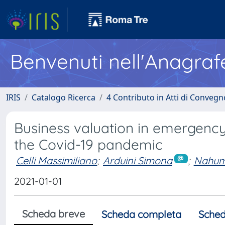
Benvenuti nell'Anagraf
IRIS
Catalogo Ricerca
4 Contributo in Atti di Conveg
Business valuation in emergency 
the Covid-19 pandemic
Celli Massimiliano
;
Arduini Simona
;
Nahum
2021-01-01
Scheda breve
Scheda completa
Sched