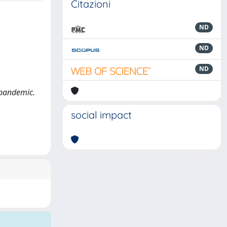
Citazioni
ND
ND
ND
9 pandemic.
social impact