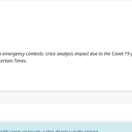
 in emergency contexts: crisis analysis impact due to the Covid-1
ertain Times.
ritti sono riservati, salvo diversa indicazione.