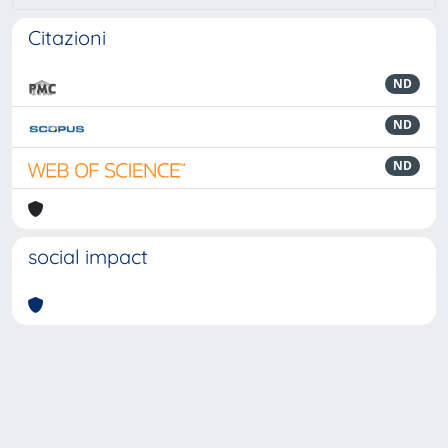
Citazioni
ND
ND
ND
social impact