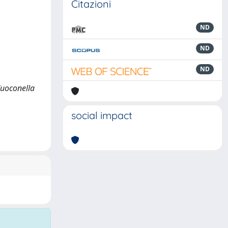
Citazioni
ND
ND
ND
 Cuoconella
social impact