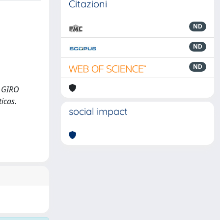
Citazioni
ND
ND
ND
 GIRO
icas.
social impact