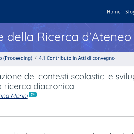
Home
Sfo
e della Ricerca d'Ateneo
no (Proceeding)
4.1 Contributo in Atti di convegno
zione dei contesti scolastici e svil
na ricerca diacronica
nna Morini