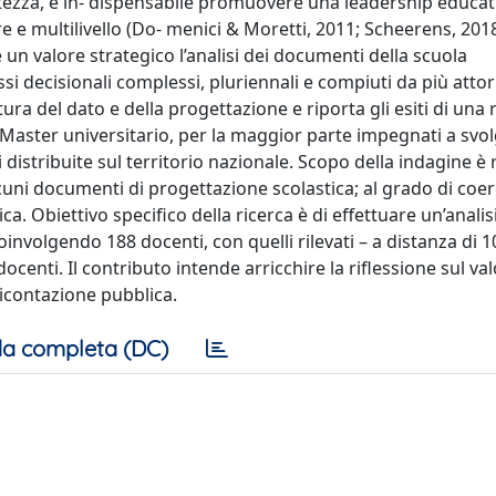
ertezza, è in- dispensabile promuovere una leadership educat
e e multilivello (Do- menici & Moretti, 2011; Scheerens, 2018
 un valore strategico l’analisi dei documenti della scuola
i decisionali complessi, pluriennali e compiuti da più attori.
ura del dato e della progettazione e riporta gli esiti di una 
Master universitario, per la maggior parte impegnati a svo
 distribuite sul territorio nazionale. Scopo della indagine è r
lcuni documenti di progettazione scolastica; al grado di coer
a. Obiettivo specifico della ricerca è di effettuare un’analis
oinvolgendo 188 docenti, con quelli rilevati – a distanza di 1
centi. Il contributo intende arricchire la riflessione sul val
dicontazione pubblica.
a completa (DC)