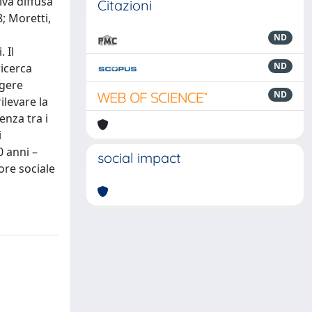
iva diffusa
Citazioni
; Moretti,
ND
 Il
ND
ricerca
lgere
ND
ilevare la
enza tra i
i
0 anni –
social impact
ore sociale