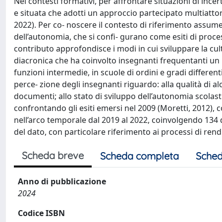
Nei contesti formativi, per affrontare situazioni di inc
e situata che adotti un approccio partecipato multiattor
2022). Per co- noscere il contesto di riferimento assume
dell’autonomia, che si confi- gurano come esiti di process
contributo approfondisce i modi in cui sviluppare la cult
diacronica che ha coinvolto insegnanti frequentanti un 
funzioni intermedie, in scuole di ordini e gradi differenti
perce- zione degli insegnanti riguardo: alla qualità di a
documenti; allo stato di sviluppo dell’autonomia scolastic
confrontando gli esiti emersi nel 2009 (Moretti, 2012), c
nell’arco temporale dal 2019 al 2022, coinvolgendo 134 do
del dato, con particolare riferimento ai processi di ren
Scheda breve
Scheda completa
Sched
Anno di pubblicazione
2024
Codice ISBN