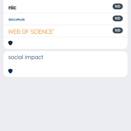
ND
ND
ND
social impact
Powered by
IRIS
-
about IRIS
-
Utilizzo dei cookie
-
Privacy
Copyright © 2026