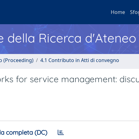
Home
Sfo
e della Ricerca d'Ateneo
no (Proceeding)
4.1 Contributo in Atti di convegno
rks for service management: disc
a completa (DC)