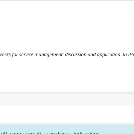
etworks for service management: discussion and application. In IE
ritti sono riservati, salvo diversa indicazione.