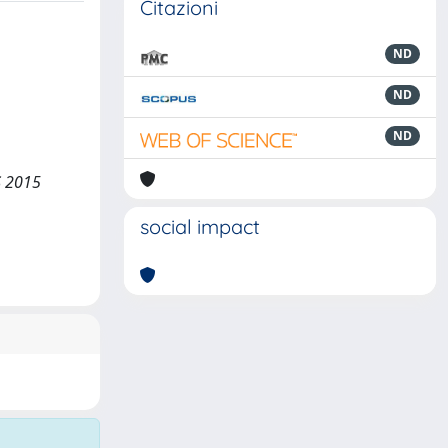
Citazioni
ND
ND
ND
S 2015
social impact