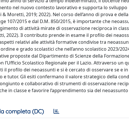
primo anno di servizio a tempo indeterminato, il docente ne
imento nel nuovo contesto lavorativo e supporta lo sviluppo
i & Moretti, 2019; 2022). Nel corso dell’anno di prova e della
gge 107/2015 e dal D.M. 850/2015, è importante che neoass
lgimento di attività mirate di osservazione reciproca in clas
ti, 2022). Il contributo prende in esame il profilo dei neaoss
petti relativi alle attività formative condivise tra neoassunt
ni ordine e grado scolastici che nell’anno scolastico 2023/202
mative proposte dal Dipartimento di Scienze della Formazion
n l’Ufficio Scolastico Regionale per il Lazio. Attraverso un 
ti il profilo dei neoassunti e si è cercato di osservare se e 
 e tutor. Gli esiti confermano il valore strategico della cond
 congiunto e collaborativo di strumenti di osservazione recip
tiche in classe e favorire l’apprendimento sia del neoassunto 
a completa (DC)