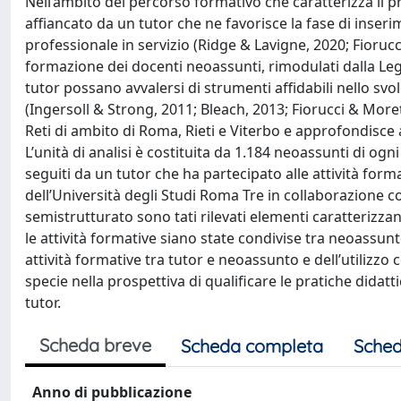
Nell’ambito del percorso formativo che caratterizza il 
affiancato da un tutor che ne favorisce la fase di inser
professionale in servizio (Ridge & Lavigne, 2020; Fiorucc
formazione dei docenti neoassunti, rimodulati dalla Le
tutor possano avvalersi di strumenti affidabili nello svo
(Ingersoll & Strong, 2011; Bleach, 2013; Fiorucci & Moret
Reti di ambito di Roma, Rieti e Viterbo e approfondisce as
L’unità di analisi è costituita da 1.184 neoassunti di og
seguiti da un tutor che ha partecipato alle attività for
dell’Università degli Studi Roma Tre in collaborazione co
semistrutturato sono tati rilevati elementi caratterizzan
le attività formative siano state condivise tra neoassunto
attività formative tra tutor e neoassunto e dell’utilizzo
specie nella prospettiva di qualificare le pratiche didat
tutor.
Scheda breve
Scheda completa
Sched
Anno di pubblicazione