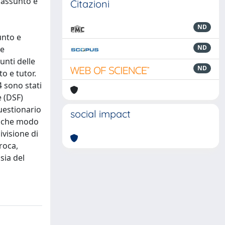
oassunto è
Citazioni
ND
unto e
ND
se
unti delle
ND
o e tutor.
4 sono stati
e (DSF)
questionario
social impact
in che modo
ivisione di
roca,
sia del