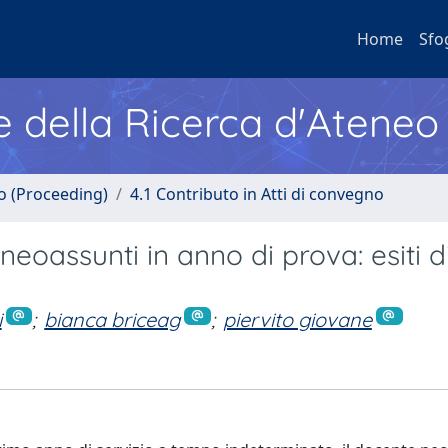
Home
Sfo
e della Ricerca d'Ateneo
no (Proceeding)
4.1 Contributo in Atti di convegno
neoassunti in anno di prova: esiti d
i
;
bianca briceag
;
piervito giovane