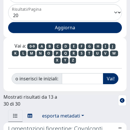
Risultati/Pagina
Vai a:
0-9
A
B
C
D
E
F
G
H
I
J
K
L
M
N
O
P
Q
R
S
T
U
V
W
X
Y
Z
o inserisci le iniziali:
Mostrati risultati da 13 a
30 di 30
esporta metadati
Lamentazioni fiorentine: Cavalcanti,