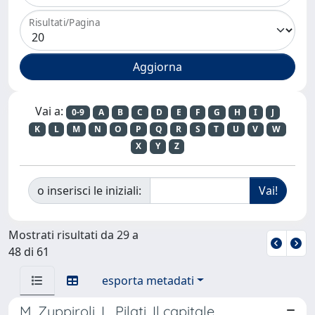
Risultati/Pagina
Vai a:
0-9
A
B
C
D
E
F
G
H
I
J
K
L
M
N
O
P
Q
R
S
T
U
V
W
X
Y
Z
o inserisci le iniziali:
Mostrati risultati da 29 a
48 di 61
esporta metadati
M. Zuppiroli, L. Pilati, Il capitale