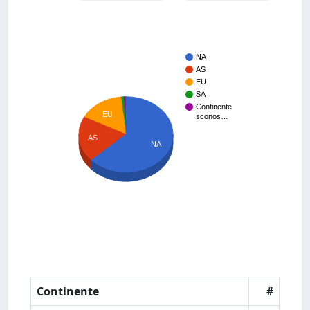
NA
AS
EU
SA
Continente
EU
sconos…
AS
NA
Continente
#