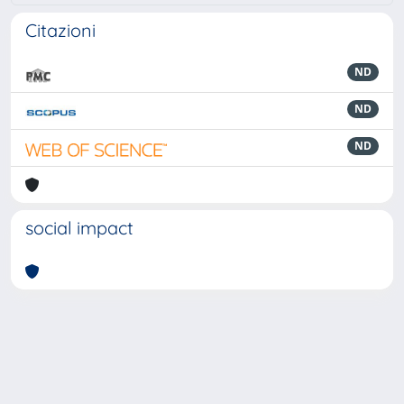
Citazioni
ND
ND
ND
social impact