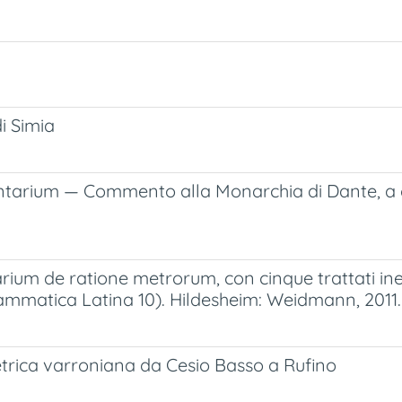
di Simia
tarium — Commento alla Monarchia di Dante, a c
um de ratione metrorum, con cinque trattati inediti
matica Latina 10). Hildesheim: Weidmann, 2011. P
trica varroniana da Cesio Basso a Rufino