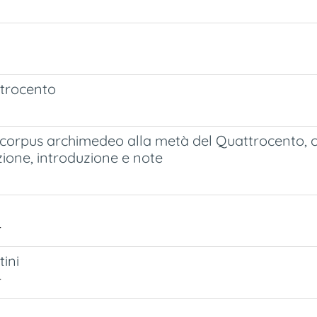
attrocento
 corpus archimedeo alla metà del Quattrocento, co
zione, introduzione e note
r
tini
r