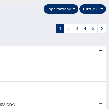
Esportazione
Tutti (87)
1
2
3
4
5
assiano