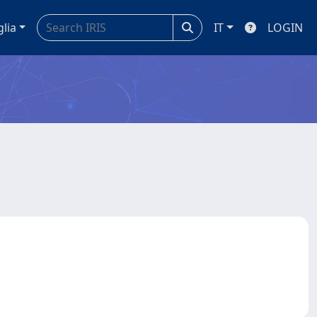
glia
IT
LOGIN