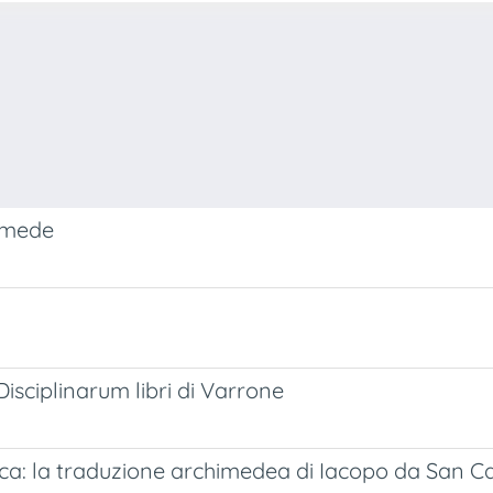
iomede
isciplinarum libri di Varrone
tica: la traduzione archimedea di Iacopo da San C