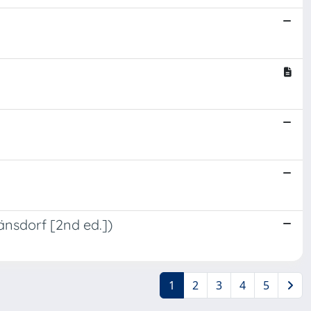
länsdorf [2nd ed.])
1
2
3
4
5