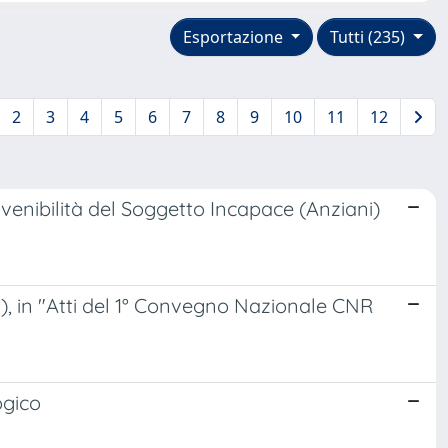
Esportazione
Tutti (235)
2
3
4
5
6
7
8
9
10
11
12
nvenibilità del Soggetto Incapace (Anziani)
), in "Atti del 1° Convegno Nazionale CNR
ogico