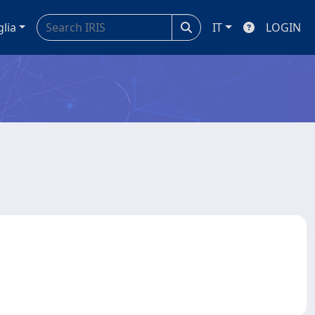
glia
IT
LOGIN