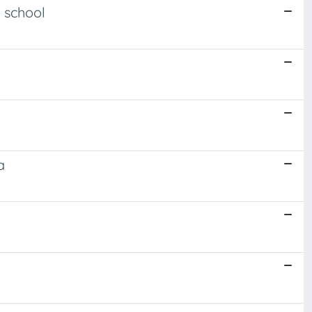
t school
a