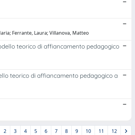
ria; Ferrante, Laura; Villanova, Matteo
Modello teorico di affiancamento pedagogico
dello teorico di affiancamento pedagogico a
2
3
4
5
6
7
8
9
10
11
12