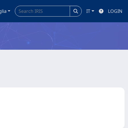
glia
IT
LOGIN