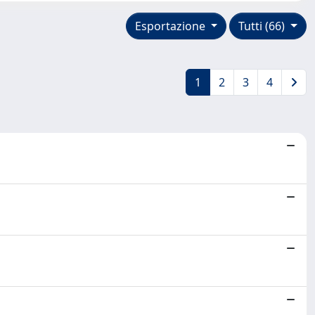
Esportazione
Tutti (66)
1
2
3
4