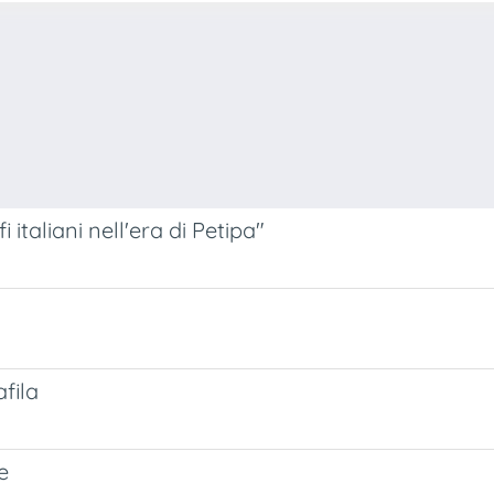
italiani nell'era di Petipa"
fila
e