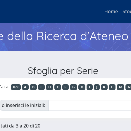
Home
Sfo
e della Ricerca d'Ateneo
Sfoglia per Serie
ai a:
0-9
A
B
C
D
E
F
G
H
I
J
K
L
M
N
o inserisci le iniziali:
tati da 3 a 20 di 20