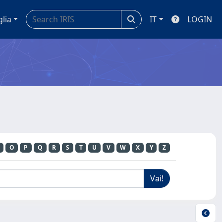
glia
IT
LOGIN
O
P
Q
R
S
T
U
V
W
X
Y
Z